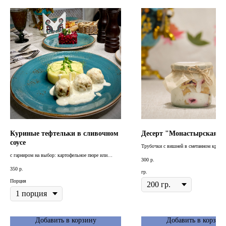
Куриные тефтельки в сливочном
Десерт "Монастырская и
соусе
Трубочки с вишней в сметанном креме 
орехом
с гарниром на выбор: картофельное пюре или
300
р.
гречка с грибами
350
р.
гр.
Порция
Добавить в корзину
Добавить в корзин