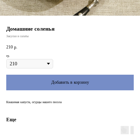
Домашние соленья
Закуски и салаты
210
р.
гр.
Добавить в корзину
Квашеная капуста, огурцы нашего посола
Еще