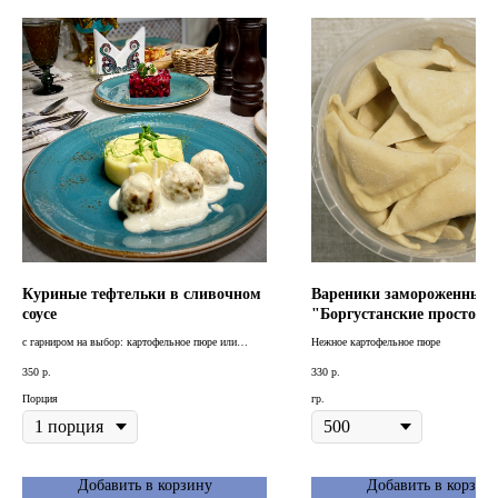
Куриные тефтельки в сливочном
Вареники замороженные
соусе
"Боргустанские просторы
с гарниром на выбор: картофельное пюре или
Нежное картофельное пюре
гречка с грибами
350
р.
330
р.
Порция
гр.
Добавить в корзину
Добавить в корзин