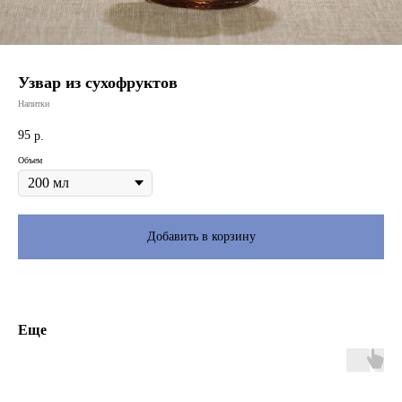
Узвар из сухофруктов
Напитки
95
р.
Объем
Добавить в корзину
Еще