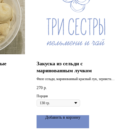
ные
Закуска из сельди с
маринованным лучком
Филе сельди, маринованный красный лук, зернистая
горчица
270
р.
Порция
Добавить в корзину