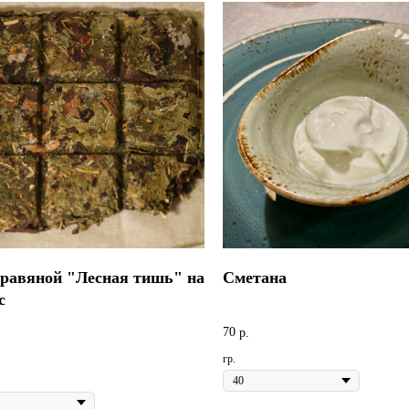
травяной "Лесная тишь" на
Сметана
с
70
р.
гр.