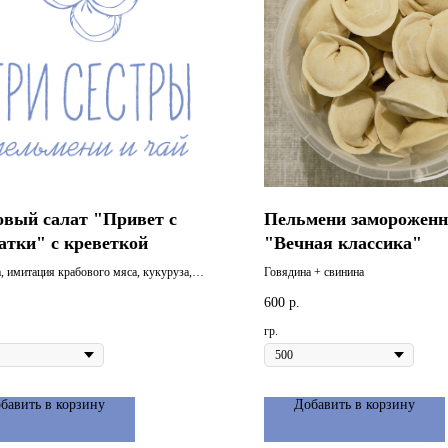
овый салат "Привет с
Пельмени заморожен
атки" с креветкой
"Вечная классика"
а, имитация крабового мяса, кукуруза,
Говядина + свинина
гурец, перец болгарский, обжаренная
600
р.
, имитация икры
гр.
бавить в корзину
Добавить в корзину