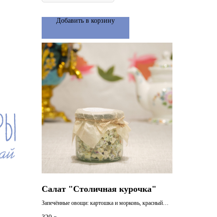
Добавить в корзину
Салат "Столичная курочка"
Запечённые овощи: картошка и морковь, красный
лучок, жаренная на гриле куриная грудка, куриное