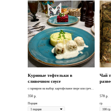
Куриные тефтельки в
Чай 
сливочном соусе
разве
с гарниром на выбор: картофельное пюре или гречка
с грибами
350
578
р.
р.
Порция
гр.