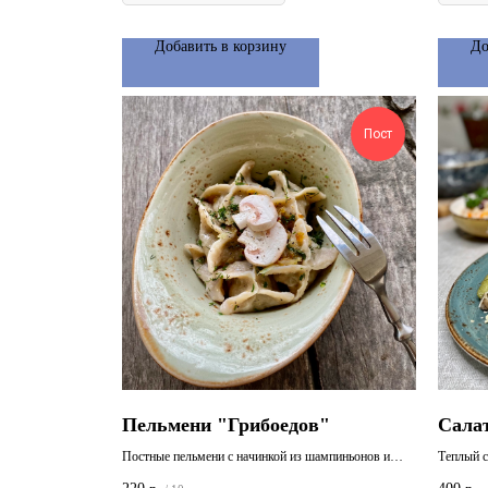
Добавить в корзину
До
Пост
Пельмени "Грибоедов"
Сала
Постные пельмени с начинкой из шампиньонов и
Теплый с
картофельного пюре
корнишон