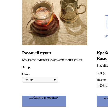
Розовый пунш
Краб
Камч
Безалкогольный пунш, с ароматом цветка розы и
насыщенным ягодным вкусом. Лёгкий, умеренно
Рис, яйц
370
р.
сладкий и умеренно кислотный горячий напиток,
свежий о
360
который напоминает о лете и сборе ягод в саду у
р.
Объем
креветка
бабушки.
Порция
Добавить в корзину
До