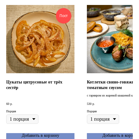
Пост
Цукаты цитрусовые от трёх
Котлетки свино-говяжьи 
сестёр
томатным соусом
с гарниром из жареной квашеной капус
60
р.
530
р.
Порция
Порция
Добавить в корзину
Добавить в корзин