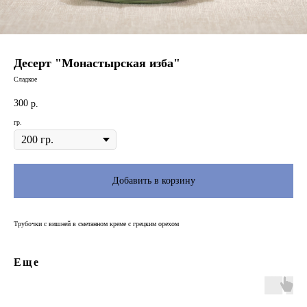
Десерт "Монастырская изба"
Сладкое
300
р.
гр.
Добавить в корзину
Трубочки с вишней в сметанном креме с грецким орехом
Еще